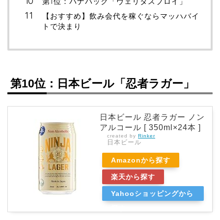
第1位：パナバック「ヴェリタスブロイ」
【おすすめ】飲み会代を稼ぐならマッハバイ
トで決まり
第10位：日本ビール「忍者ラガー」
日本ビール 忍者ラガー ノン
アルコール [ 350ml×24本 ]
created by
Rinker
日本ビール
Amazonから探す
楽天から探す
Yahooショッピングから
探す