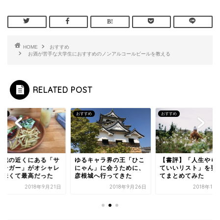
HOME
おすすめ
お酒が苦手な大学生におすすめのノンアルコールビールを教える
RELATED POST
すめ
おすすめ
おすすめ
るキャラ界の王「ひこ
【書評】「人生やらなく
彦根城の近くにある
ゃん」に会うために、
ていいリスト」を要約し
ンバーガー」がオシ
根城へ行ってきた
てまとめてみた
で美味くて最高だっ
2018年9月26日
2018年10月10日
2018年9